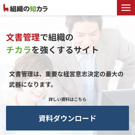
文書管理サービス
お役立ち記事
文書管理
で組織の
記事カテゴリ一覧
チカラ
を
強くするサイト
お客様事例
よくあるお問合せ
文書管理は、重要な経営意志決定の最大の
武器になります。
詳しい資料はこちら
資料ダウンロード