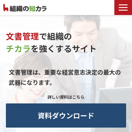
文書管理サービス
お役立ち記事
文書管理
で組織の
記事カテゴリ一覧
チカラ
を
強くするサイト
お客様事例
よくあるお問合せ
文書管理は、重要な経営意志決定の最大の
武器になります。
詳しい資料はこちら
資料ダウンロード