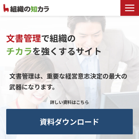
文書管理サービス
お役立ち記事
文書管理
で組織の
記事カテゴリ一覧
チカラ
を
強くするサイト
お客様事例
よくあるお問合せ
文書管理は、重要な経営意志決定の最大の
武器になります。
詳しい資料はこちら
資料ダウンロード