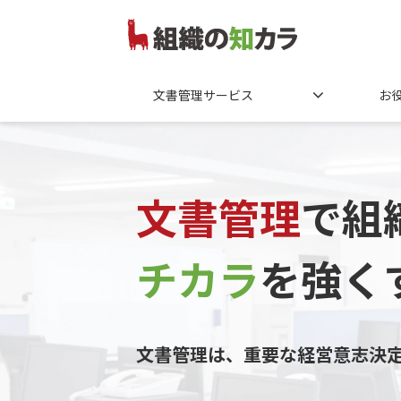
文書管理サービス
お
文書管理
で組
チカラ
を
強く
文書管理は、重要な経営意志決