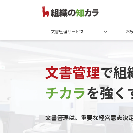
文書管理サービス
お
文書管理
で組
チカラ
を
強く
文書管理は、重要な経営意志決