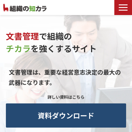
文書管理サービス
お役立ち記事
文書管理
で組織の
記事カテゴリ一覧
チカラ
を
強くするサイト
お客様事例
よくあるお問合せ
文書管理は、重要な経営意志決定の最大の
武器になります。
詳しい資料はこちら
資料ダウンロード