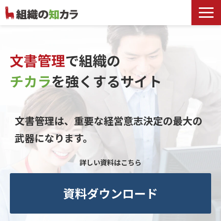
文書管理サービス
お役立ち記事
文書管理
で組織の
記事カテゴリ一覧
チカラ
を
強くするサイト
お客様事例
よくあるお問合せ
文書管理は、重要な経営意志決定の最大の
武器になります。
詳しい資料はこちら
資料ダウンロード