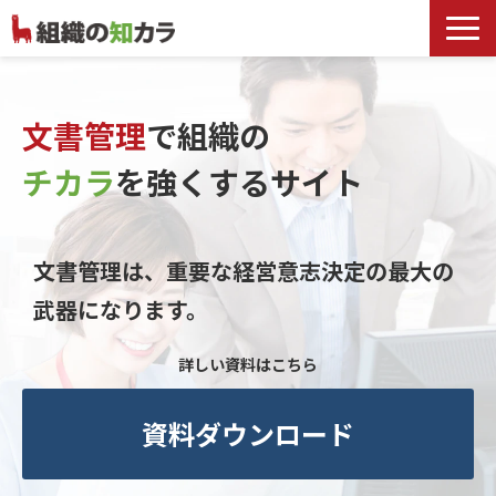
文書管理サービス
お役立ち記事
文書管理
で組織の
記事カテゴリ一覧
チカラ
を
強くするサイト
お客様事例
よくあるお問合せ
文書管理は、重要な経営意志決定の最大の
武器になります。
詳しい資料はこちら
資料ダウンロード