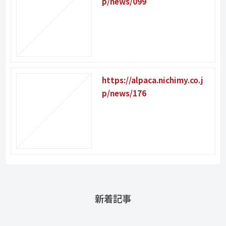
p/news/099
https://alpaca.nichimy.co.j
p/news/176
新着記事