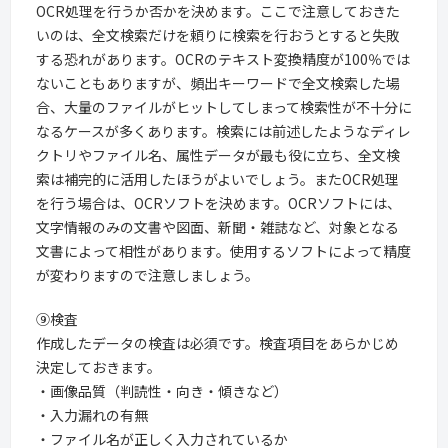
OCR処理を行うか否かを決めます。ここで注意しておきた
いのは、全文検索だけを頼りに検索を行おうとすると失敗
する恐れがあります。OCRのテキスト変換精度が100％では
ないこともありますが、頻出キーワードで全文検索した場
合、大量のファイルがヒットしてしまって検索性が不十分に
なるケースが多くあります。検索には前述したようなディレ
クトリやファイル名、属性データが最も役に立ち、全文検
索は補完的に活用したほうがよいでしょう。またOCR処理
を行う場合は、OCRソフトを決めます。OCRソフトには、
文字情報のみの文書や図面、新聞・雑誌など、対象となる
文書によって相性があります。使用するソフトによって精度
が変わりますので注意しましょう。
⑨検査
作成したデータの検査は必須です。検査項目をあらかじめ
決定しておきます。
・画像品質（判読性・向き・傾きなど）
・入力漏れの有無
・ファイル名が正しく入力されているか