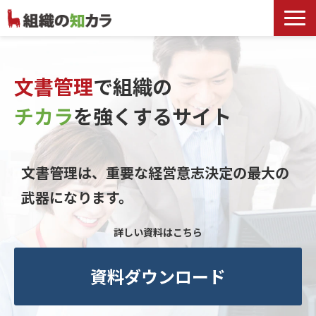
文書管理サービス
お役立ち記事
文書管理
で組織の
記事カテゴリ一覧
チカラ
を
強くするサイト
お客様事例
よくあるお問合せ
文書管理は、重要な経営意志決定の最大の
武器になります。
詳しい資料はこちら
資料ダウンロード