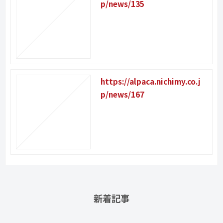
p/news/135
https://alpaca.nichimy.co.j
p/news/167
新着記事