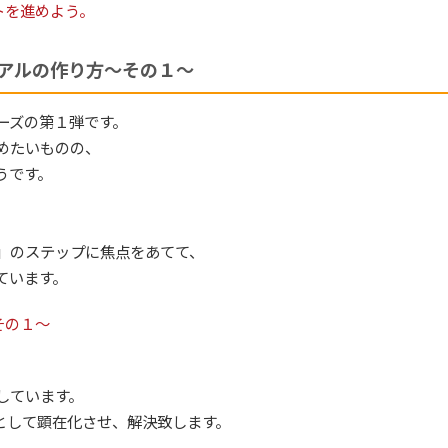
トを進めよう。
アルの作り方～その１～
ーズの第１弾です。
めたいものの、
うです。
」のステップに焦点をあてて、
ています。
その１～
しています。
として顕在化させ、解決致します。