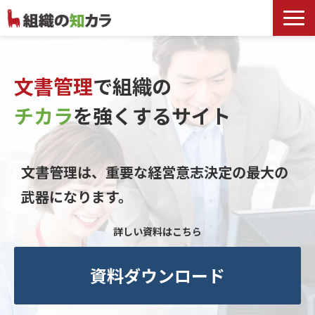
文書管理サービス
お役立ち記事
文書管理
で組織の
記事カテゴリ一覧
チカラ
を
強くするサイト
お客様事例
よくあるお問合せ
文書管理は、重要な経営意志決定の最大の
武器になります。
詳しい資料はこちら
資料ダウンロード