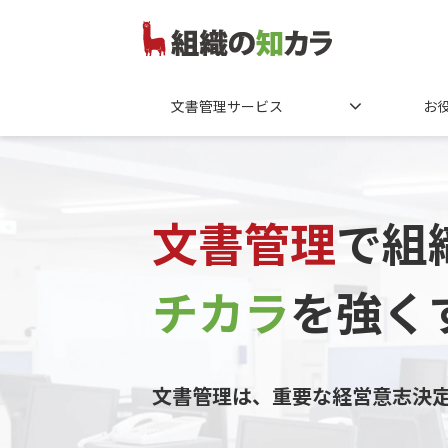
文書管理サービス
お
文書管理
で組
チカラ
を
強く
文書管理は、重要な経営意志決