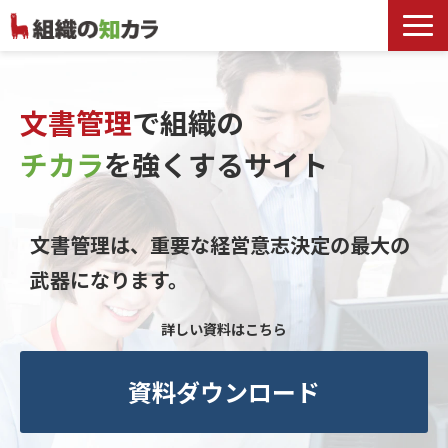
文書管理サービス
お役立ち記事
文書管理
で組織の
記事カテゴリ一覧
チカラ
を
強くするサイト
お客様事例
よくあるお問合せ
文書管理は、重要な経営意志決定の最大の
武器になります。
詳しい資料はこちら
資料ダウンロード