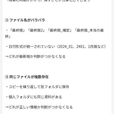
②
ファイル名がバラバラ
・「最終版」「最終版
2
」「最終版
_
確定」「最終版
_
本当の最
終」
・日付形式が統一されていない（
2024_01
、
2401
、
1
月版など）
→どれが最新版か判断がつかなくなる
③
同じファイルが複数存在
・コピーを繰り返して別フォルダに保存
・個人フォルダにも同じ資料がある
→どれが正しい情報か判断がつかなくなる