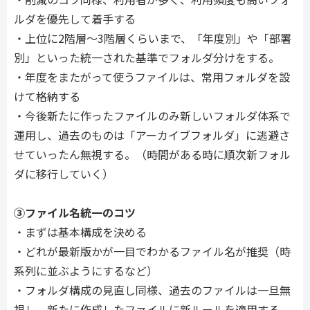
ルダを優先して着手する
・上位に
2
階層～
3
階層くらいまで、「年度別」や「部署
別」といった統一された基準でフォルダ分けをする。
・年度をまたがって使うファイルは、常用フォルダを設
けて格納する
・今後新たに作ったファイルのみ新しいフォルダ体系で
運用し、過去のものは「アーカイブフォルダ」に逃避さ
せていったん無視する。（時間がある時に順次新フォル
ダに移行していく）
③ファイル名統一のコツ
・まずは基本構成を決める
・どれが最新版かが一目でわかるファイル名が推奨（時
系列に並ぶようにするなど）
・フォルダ構成の見直し同様、過去のファイルは一旦無
視し、新たに作成したファイルに新ルールを適用する。