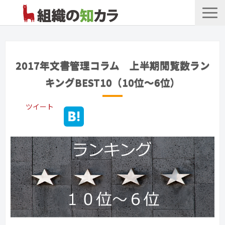
文書管理サービス
お役立ち記事
2017年文書管理コラム 上半期閲覧数ラン
記事カテゴリ一覧
キングBEST10（10位～6位）
お客様事例
ツイート
よくあるお問合せ