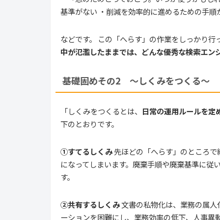
基準がない ・削減を効率的に進めるための手順
などです。 この「へらす」の作業をしっかり行
中が氾濫したままでは、どんな優秀な検索エン
基礎固めその2 ～しくみをつくる～
「しくみをつくるとは、
日常の運用ルールを定
下のとおりです。
①すてるしくみ
先ほどの「へらす」のところで
になってしまいます。廃棄手順や廃棄基準に従
す。
②共有するしくみ
文書の私物化は、業務の属人
ーションを困難にし、業務効率の低下、人事異