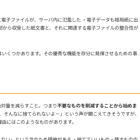
電子ファイルが、サーバ内に氾濫した ・電子データも結局紙に出
部から収受した紙文書と、それに関連する電子ファイルの整合性が
はいくつかあります。その優秀な機能を存分に発揮させるための事
絶対量を減らすこと。つまり
不要なものを削減することから始めま
え～、そんなに捨てられないよ－」という声が聞こえてきそうですが、
理由にはこのようなものがあります。
ない」という念のため精神がある ・捨てていいもの・残すものの