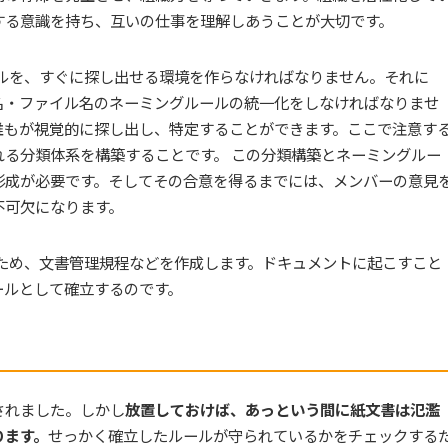
する意識を持ち、互いの仕事を理解しあうことが大切です。
ルを、すぐに探し出せる環境を作らなければなりません。それに
名・ファイル名のネーミングルールの統一化をしなければなりませ
誰もが視覚的に探し出し、特定することができます。ここで注意す
る分類体系を構築することです。 この分類構築とネーミングルー
形成が必要です。そしてその合意を得るまでには、メンバーの意見
不可欠になります。
ため、文書管理規程などを作成します。ドキュメントに起こすこと
ールとして確立するのです。
されました。しかし
放置しておけば、あっという間に紙文書は氾濫
ります。
せっかく確立したルールが守られているかをチェックする