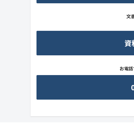
文
資
お電話