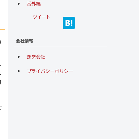
番外編
ツイート
会社情報
段
運営会社
ァ
プライバシーポリシー
多
照
ど