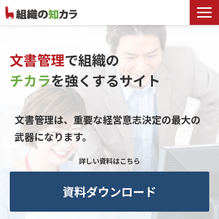
文書管理サービス
お役立ち記事
文書管理
で組織の
記事カテゴリ一覧
チカラ
を
強くするサイト
お客様事例
よくあるお問合せ
文書管理は、重要な経営意志決定の最大の
武器になります。
詳しい資料はこちら
資料ダウンロード