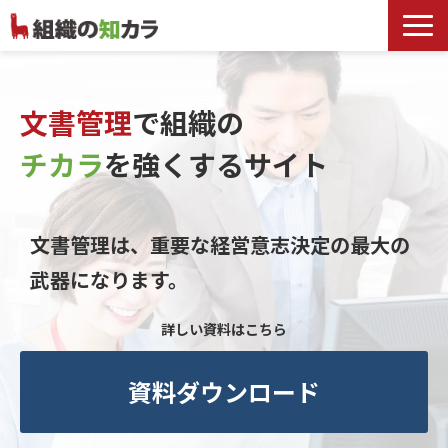
文書管理サービス
お役立ち記事
文書管理
で組織の
記事カテゴリ一覧
チカラ
を
強くするサイト
お客様事例
よくあるお問合せ
文書管理は、重要な経営意志決定の最大の
武器になります。
詳しい資料はこちら
資料ダウンロード