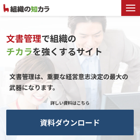
文書管理サービス
お役立ち記事
文書管理
で組織の
記事カテゴリ一覧
チカラ
を
強くするサイト
お客様事例
よくあるお問合せ
文書管理は、重要な経営意志決定の最大の
武器になります。
詳しい資料はこちら
資料ダウンロード