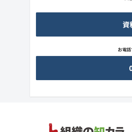
資
お電話