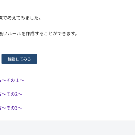
点で考えてみました。
、
無いルールを作成することができます。
相談してみる
方～その１～
方～その2～
方～その3～