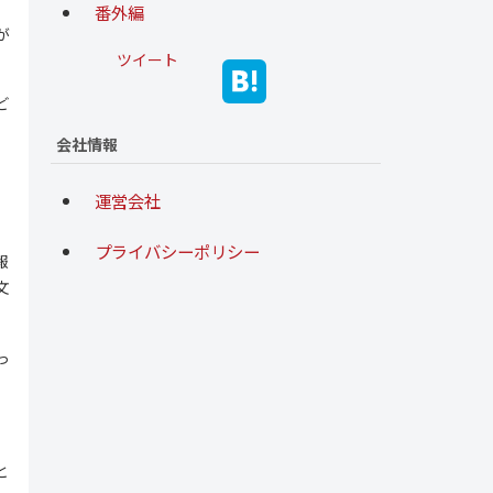
、
番外編
が
ツイート
ど
会社情報
運営会社
プライバシーポリシー
報
文
。
っ
と