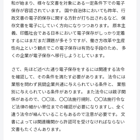
和が始まり、様々な文書を対象にある一定条件下での電子
保存が容認されています。 国や自治体においても昨年、行
政文書の電子的保存に関する方針が打ち出されるなど、 保
存文書を電子にしていく方向になりつつあります。 原本主
義、印鑑社会である日本において電子保存がしっかり定着
するにはまだまだ課題が多そうですが、働き方改革や生産
性向上という観点でこの電子保存は有効な手段のため、 多
くの企業が電子保存へ移行しようとしています。
さて、先ほど述べた通り電子保存をするには関連する法令
を確認して、その条件を満たす必要があります。 法令には
業態を問わず民間企業共通に与えられている条件と、 業態
別に与えられている条件があります。 また法令には親子関
係があるので、〇〇法、〇〇法施行規則、〇〇法施行令な
ど法律の細かい単位までの確認が必要になりますし、全く
違う法令が絡んでいることもあるので注意が必要です。 文
書によっては関連機関から許認可を受けなければならない
文書もたくさんあります。