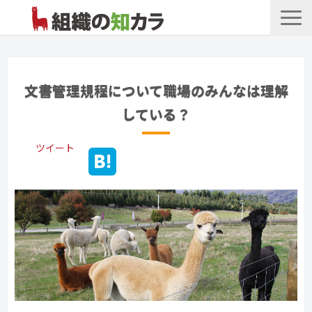
文書管理サービス
お役立ち記事
文書管理規程について職場のみんなは理解
記事カテゴリ一覧
している？
お客様事例
ツイート
よくあるお問合せ