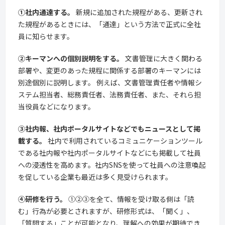
①社内通達する。
新規に追加された規程がある、更新され
た規程があるときには、「通達」という方法で正式に全社
員に知らせます。
②キーマンへの個別説明をする。
文書管理に大きく関わる
部署や、変更のあった規程に関係する部署のキーマンには
別途個別に説明します。 例えば、文書管理責任者や情報シ
ステム担当者、総務責任者、法務責任者、また、それら担
当役員などになります。
③社内報、社内ポータルサイトなどでもニュースとして掲
載する。
社内で利用されているコミュニケーションツール
である社内報や社内ポータルサイトなどにも掲載して社員
への浸透性を高めます。社内SNSを使って社員への注意喚起
を促している企業も最近は多く見受けられます。
④研修を行う。
①②③を全て、情報を受け取る側は「読
む」行為が必要とされますが、研修形式は、「聞く」、
「質問する」ことが可能となり、理解への効果が期待でき