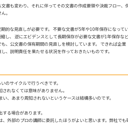
る文書も変わり、それに伴ってその文書の作成要領や決裁フロー、
せん。
期的な見直しが必要です。 不要な文書が5年や10年保存になって
縮し、 逆にエビデンスとして長期保存が必要な文書が1年保存な
でも、公文書の保有期間の見直しを検討しています。 できれば企業
直し、説明責任を果たせる状況を作っておきたいものです。
らいのサイクルで行うべきです。
知されなくては意味がありません。
まい、あまり周知されないというケースは結構多いのです。
出する場合があります。
は、外部のプロの講師に委託したほうがよいと思います。弊社でも