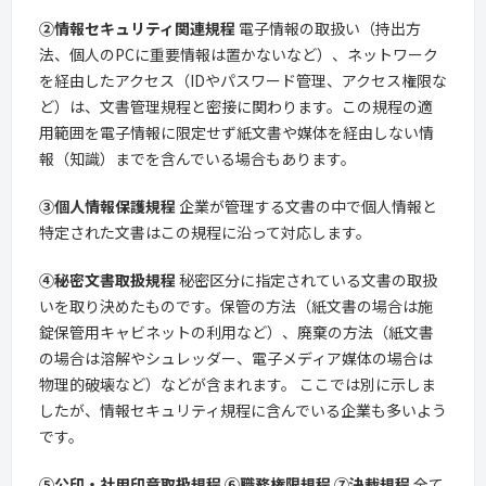
②情報セキュリティ関連規程
電子情報の取扱い（持出方
法、個人のPCに重要情報は置かないなど）、ネットワーク
を経由したアクセス（IDやパスワード管理、アクセス権限な
ど）は、文書管理規程と密接に関わります。この規程の適
用範囲を電子情報に限定せず紙文書や媒体を経由しない情
報（知識）までを含んでいる場合もあります。
③個人情報保護規程
企業が管理する文書の中で個人情報と
特定された文書はこの規程に沿って対応します。
④秘密文書取扱規程
秘密区分に指定されている文書の取扱
いを取り決めたものです。保管の方法（紙文書の場合は施
錠保管用キャビネットの利用など）、廃棄の方法（紙文書
の場合は溶解やシュレッダー、電子メディア媒体の場合は
物理的破壊など）などが含まれます。 ここでは別に示しま
したが、情報セキュリティ規程に含んでいる企業も多いよう
です。
⑤公印・社用印章取扱規程
⑥職務権限規程
⑦決裁規程
全て