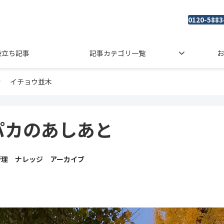
0120-5883
役立ち記事
記事カテゴリ一覧
お
イチョウ並木
パカのあしあと
管理 ナレッジ アーカイブ