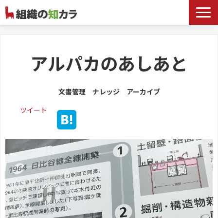
文書管理サービス
お役立ち記事
アルパカのあしあと
記事カテゴリ一覧
文書管理 ナレッジ アーカイブ
お客様事例
ツイート
よくあるお問合せ