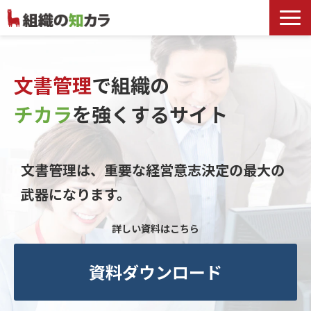
文書管理サービス
お役立ち記事
文書管理
で組織の
記事カテゴリ一覧
チカラ
を
強くするサイト
お客様事例
よくあるお問合せ
文書管理は、重要な経営意志決定の最大の
武器になります。
詳しい資料はこちら
資料ダウンロード