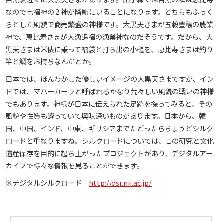
なので七福神の２神が隣駅にいることになります。どちらもふっく
らとした風貌で商売繁盛の神様です。大黒天さまが五穀豊穣の農業
神で、恵比寿さまが大漁追福の漁業神なのだそうです。だから、大
黒天さまは米俵に乗って福袋と打ち出の小槌を、恵比寿さまは釣り
竿と鯛をお持ちなんだとか。
日本では、ほんわかした優しいイメージの大黒天さまですが、イン
ドでは、マハーカーラと呼ばれるかなり荒々しい風貌の戦いの神様
でもあります。神様が日本に伝えられた足跡を探ってみると、その
風貌や性質も違っていて興味深いものがあります。日本から、韓
国、中国、インド、中東、ギリシアまでたどったらちょうどシルク
ロードと重なりますね。シルクロードについては、この研究と文化
遺産保存を目的に起ち上がったプロジェクトがあり、デジタルアー
カイブで様々な情報を見ることができます。
※デジタルシルクロード
http://dsr.nii.ac.jp/