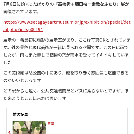
7月6日に始まったばかりの
「高橋秀＋藤田桜ー素敵なふたり」
展が
開催されています。
https://www.setagayaartmuseum.or.jp/exhibition/special/det
ail.php?id=sp00194
展示の一番最初に扇形の展示室があり、ここは写真OKとされていま
す。外の景色と現代美術が一緒に見られる空間です。この日は雨で
したが、雨もまた善しで植物の葉が雨水を受けてイキイキしていま
した。
この美術館は砧公園の中にあり、館を取り巻く雰囲気も堪能できる
のがいいところです。
どの駅からも遠く、公共交通機関だとバスに乗らないとですが、ま
た来ようとここに来れば思います。
前の記事
背景