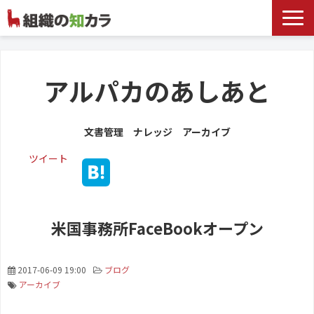
文書管理サービス
お役立ち記事
アルパカのあしあと
記事カテゴリ一覧
文書管理 ナレッジ アーカイブ
お客様事例
ツイート
よくあるお問合せ
米国事務所FaceBookオープン
2017-06-09 19:00
ブログ
アーカイブ