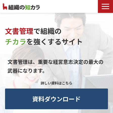
文書管理サービス
お役立ち記事
文書管理
で組織の
記事カテゴリ一覧
チカラ
を
強くするサイト
お客様事例
よくあるお問合せ
文書管理は、重要な経営意志決定の最大の
武器になります。
詳しい資料はこちら
資料ダウンロード