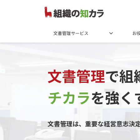
文書管理サービス
お
文書管理
で組
チカラ
を
強く
文書管理は、重要な経営意志決