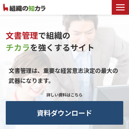
文書管理サービス
お役立ち記事
文書管理
で組織の
記事カテゴリ一覧
チカラ
を
強くするサイト
お客様事例
よくあるお問合せ
文書管理は、重要な経営意志決定の最大の
武器になります。
詳しい資料はこちら
資料ダウンロード