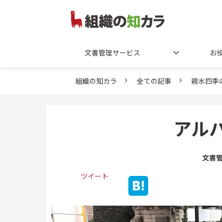
文書管理サービス
お
組織の知カラ
全ての記事
親水四季
アル
文書
ツイート