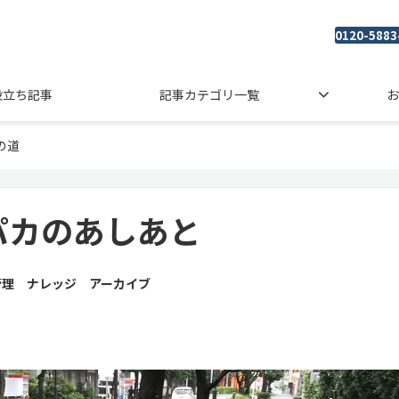
0120-5883
役立ち記事
記事カテゴリ一覧
お
の道
パカのあしあと
管理 ナレッジ アーカイブ