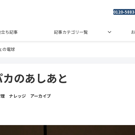
0120-5883
役立ち記事
記事カテゴリ一覧
お
ェの電球
パカのあしあと
管理 ナレッジ アーカイブ