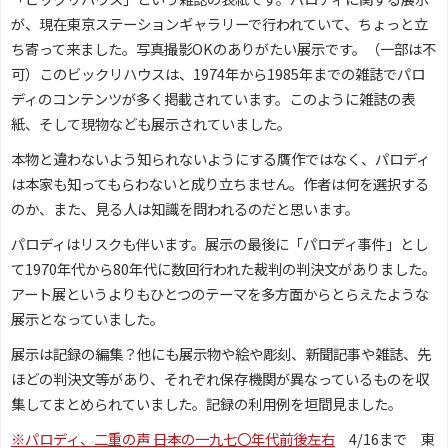
が、現在東京ステーションギャラリーで行われていて、ちょっと立
ち寄って来ました。写真撮影OKのありがたい展示です。（一部は不
可）このビックリハウスは、1974年から1985年までの雑誌でパロ
ディのコンテンツが多く掲載されています。このように雑誌の表
紙、そして現物なども展示されていました。
本物と違わないよう知られないようにする贋作ではなく、パロディ
は本家も知ってもらわないと成り立ちません。作者は何を選択する
のか、また、見る人は知識を問われるのだと思います。
パロディはリスクも伴います。展示の最後に「パロディ事件」とし
て1970年代から80年代に数回行われた裁判の判決文がありました。
アート展というよりもひとつのテーマを多方面からとらえたような
展示となっていました。
展示は記録の編集？他にも展示物や絵や彫刻、新聞記事や雑誌、先
ほどの判決文等があり、それぞれ保存機関が異なっているものを収
集してまとめられていました。記録の利用例を垣間見ました。
※パロディ、二重の声 ――日本の一九七〇年代前後左右
4/16まで 東