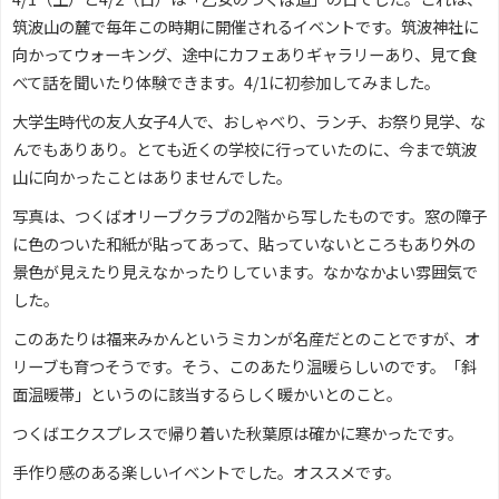
筑波山の麓で毎年この時期に開催されるイベントです。筑波神社に
向かってウォーキング、途中にカフェありギャラリーあり、見て食
べて話を聞いたり体験できます。4/1に初参加してみました。
大学生時代の友人女子4人で、おしゃべり、ランチ、お祭り見学、な
んでもありあり。とても近くの学校に行っていたのに、今まで筑波
山に向かったことはありませんでした。
写真は、つくばオリーブクラブの2階から写したものです。窓の障子
に色のついた和紙が貼ってあって、貼っていないところもあり外の
景色が見えたり見えなかったりしています。なかなかよい雰囲気で
した。
このあたりは福来みかんというミカンが名産だとのことですが、オ
リーブも育つそうです。そう、このあたり温暖らしいのです。「斜
面温暖帯」というのに該当するらしく暖かいとのこと。
つくばエクスプレスで帰り着いた秋葉原は確かに寒かったです。
手作り感のある楽しいイベントでした。オススメです。