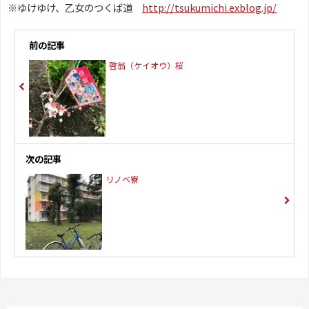
※ゆけゆけ、乙女のつくば道
http://tsukumichi.exblog.jp/
前の記事
啓翁（ケイオウ）桜
次の記事
リノベ寮