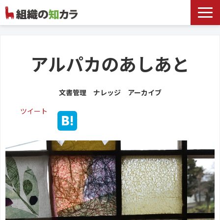
文書管理サービス
お役立ち記事
アルパカのあしあと
記事カテゴリ一覧
文書管理 ナレッジ アーカイブ
お客様事例
ツイート
よくあるお問合せ