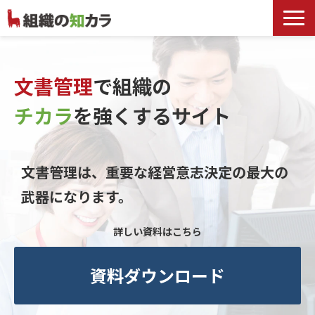
文書管理サービス
お役立ち記事
文書管理
で組織の
記事カテゴリ一覧
チカラ
を
強くするサイト
お客様事例
よくあるお問合せ
文書管理は、重要な経営意志決定の最大の
武器になります。
詳しい資料はこちら
資料ダウンロード