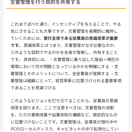
文書管理を行う目的を共有する
これまで述べた通り、インセンティブを与えることで、やる
気にさせることも大事ですが、文書管理を長期的に維持し
ていくためには、
実行主体である従業員の意識改革が重要
です。
意識改革とはつまり、文書管理がなぜ必要なのか、
どのような目的でやるのかを全員が理解し、共有すること
です。 具体的には、 ・文書管理に乗り出した理由＝現在の
環境において何が問題となっているのかを明確にする ・文
書管理とそのメリットについて、全従業員が理解する ・文
書管理は組織にとって、経営革新に位置づけられる重要事項
であることを意識づける
このようなビジョンを打ち立てることから、従業員の意識
改革を図ります。 ここで注意すべきは、文書管理の役割
を、ただの業務改善や協業体制の構築など、限定的なもの
に位置づけないことです。文書管理は、従業員が頭の中や
PCのローカルディスク、キャビネットの中で私物化してい