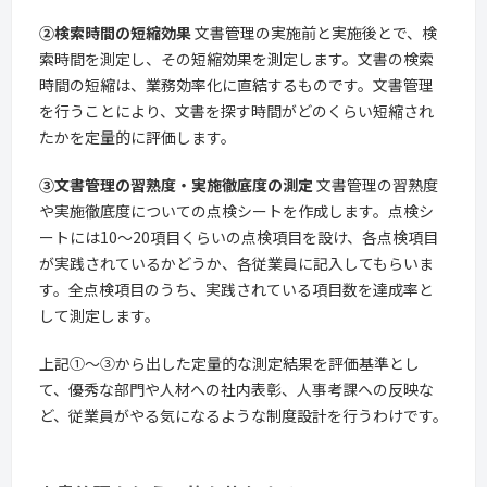
②検索時間の短縮効果
文書管理の実施前と実施後とで、検
索時間を測定し、その短縮効果を測定します。文書の検索
時間の短縮は、業務効率化に直結するものです。文書管理
を行うことにより、文書を探す時間がどのくらい短縮され
たかを定量的に評価します。
③文書管理の習熟度・実施徹底度の測定
文書管理の習熟度
や実施徹底度についての点検シートを作成します。点検シ
ートには10～20項目くらいの点検項目を設け、各点検項目
が実践されているかどうか、各従業員に記入してもらいま
す。全点検項目のうち、実践されている項目数を達成率と
して測定します。
上記①～③から出した定量的な測定結果を評価基準とし
て、優秀な部門や人材への社内表彰、人事考課への反映な
ど、従業員がやる気になるような制度設計を行うわけです。