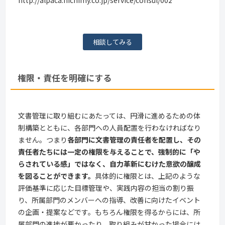
http://alpaca.nichimy.co.jp/service/consul/002
相談してみる
権限・責任を明確にする
文書管理に取り組むにあたっては、円滑に進めるための体
制構築とともに、各部門への人員配置を行わなければなり
ません。つまり
各部門に文書管理の責任者を配置し、その
責任者たちには一定の権限を与えることで、強制的に「や
らされている感」ではなく、自力革新にむけた意欲の醸成
を図ることができます。
具体的に権限とは、上記のような
評価基準に応じた目標管理や、実践内容の担当の割り振
り、所属部門のメンバーへの指導、改善に向けたイベント
の企画・提案などです。もちろん権限を得るからには、所
属部門の進捗が悪かったり、取り組みが甘かった場合には