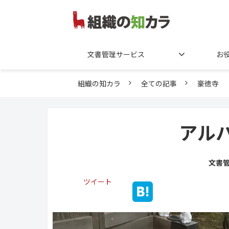
文書管理サービス
お
組織の知カラ
全ての記事
豪徳寺
アル
文書
ツイート