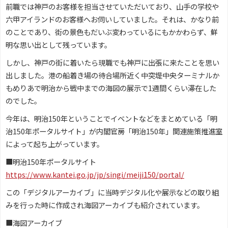
前職では神戸のお客様を担当させていただいており、山手の学校や
六甲アイランドのお客様へお伺いしていました。それは、かなり前
のことであり、街の景色もだいぶ変わっているにもかかわらず、鮮
明な思い出として残っています。
しかし、神戸の街に着いたら現職でも神戸に出張に来たことを思い
出しました。港の船着き場の待合場所近く中突堤中央ターミナルか
もめりあで明治から戦中までの海図の展示で1週間くらい滞在した
のでした。
今年は、明治150年ということでイベントなどをまとめている「明
治150年ポータルサイト」が内閣官房「明治150年」関連施策推進室
によって起ち上がっています。
■明治150年ポータルサイト
https://www.kantei.go.jp/jp/singi/meiji150/portal/
この「デジタルアーカイブ」に当時デジタル化や展示などの取り組
みを行った時に作成され海図アーカイブも紹介されています。
■海図アーカイブ