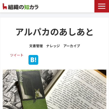
文書管理サービス
お役立ち記事
アルパカのあしあと
記事カテゴリ一覧
文書管理 ナレッジ アーカイブ
お客様事例
ツイート
よくあるお問合せ