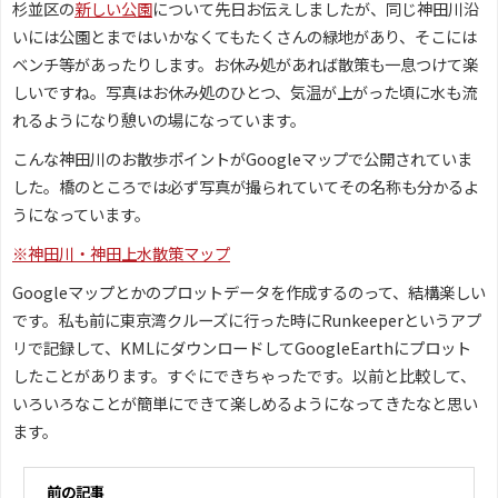
杉並区の
新しい公園
について先日お伝えしましたが、同じ神田川沿
いには公園とまではいかなくてもたくさんの緑地があり、そこには
ベンチ等があったりします。お休み処があれば散策も一息つけて楽
しいですね。写真はお休み処のひとつ、気温が上がった頃に水も流
れるようになり憩いの場になっています。
こんな神田川のお散歩ポイントがGoogleマップで公開されていま
した。橋のところでは必ず写真が撮られていてその名称も分かるよ
うになっています。
※神田川・神田上水散策マップ
Googleマップとかのプロットデータを作成するのって、結構楽しい
です。私も前に東京湾クルーズに行った時にRunkeeperというアプ
リで記録して、KMLにダウンロードしてGoogleEarthにプロット
したことがあります。すぐにできちゃったです。以前と比較して、
いろいろなことが簡単にできて楽しめるようになってきたなと思い
ます。
前の記事