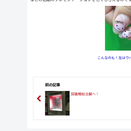
こんなのも！左はウ
前の記事
図書館総合展へ！